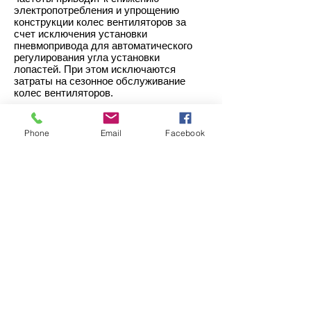
электропотребления и упрощению
конструкции колес вентиляторов за
счет исключения установки
пневмопривода для автоматического
регулирования угла установки
лопастей. При этом исключаются
затраты на сезонное обслуживание
колес вентиляторов.
ТЕХНИЧЕСКИЕ ХАРАКТЕРИСТИКИ
Номинальная площадь поверхности
Phone
Email
Facebook
теплообмена:
I потока - 38800 м²
II потока - 58200 м²
Номинальная площадь поверхности
теплообмена аппарата: 9700 м²
Давление рабочее: 5,0 МПа
Количество аппаратов в блоке:
I потока - 4 шт.
2 потока - 6 шт.
Количество секций в аппарате: 3 шт.
Диаметр колеса вентилятора: 2,8 м
Количество колес вентиляторов в
аппарате: 3 шт.
Мощность тихоходного
электродвигателя: 37 кВт