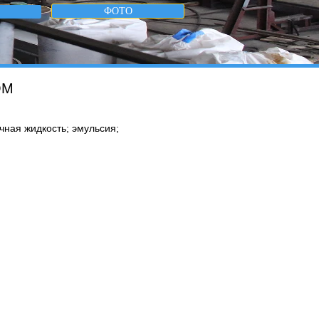
ФОТО
ОМ
чная жидкость; эмульсия;